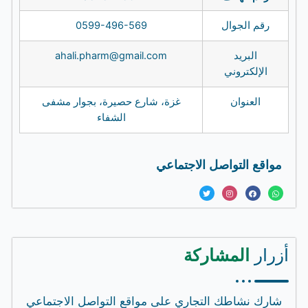
رقم الجوال
0599-496-569
البريد
ahali.pharm@gmail.com
الإلكتروني
العنوان
غزة، شارع حصيرة، بجوار مشفى
الشفاء
مواقع التواصل الاجتماعي
T
I
F
W
w
n
a
h
i
s
c
a
t
t
e
t
t
a
b
s
e
g
o
a
r
r
o
p
a
k
p
m
أزرار
المشاركة
شارك نشاطك التجاري على مواقع التواصل الاجتماعي