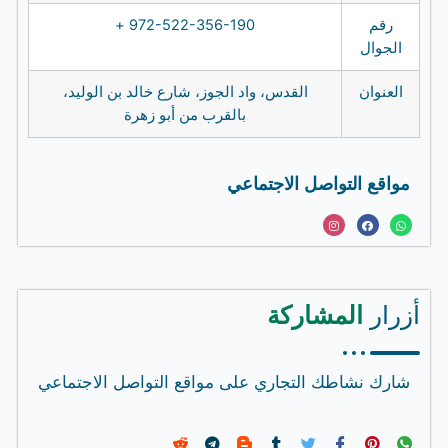
رقم
972-522-356-190 +
الجوال
العنوان
القدس، واد الجوز، شارع خالد بن الوليد،
بالقرب من أبو زهرة
مواقع التواصل الاجتماعي
I
F
W
n
a
h
s
c
a
t
e
t
a
b
s
g
o
a
r
o
p
a
k
p
m
أزرار
المشاركة
شارك نشاطك التجاري على مواقع التواصل الاجتماعي