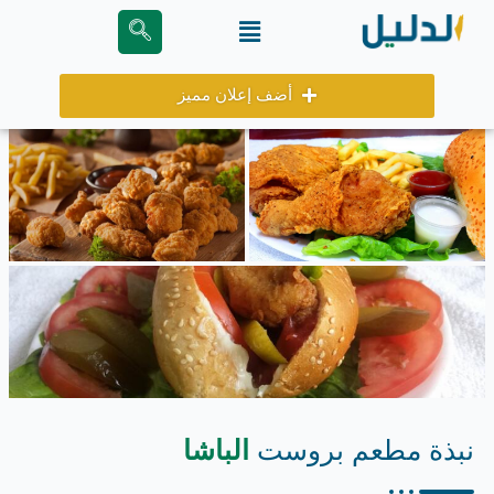
خطي
Menu
لى
لمحتوى
أضف إعلان مميز
نبذة مطعم بروست
الباشا