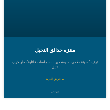
منتزه حدائق النخيل
ترفيه “مدينة ملاهي، حديقة حيوانات، جلسات عائلية”، طولكرم،
عتيل
← عرض المزيد
1:28 م