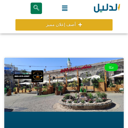
خطي
Menu
لى
لمحتوى
أضف إعلان مميز
عكا