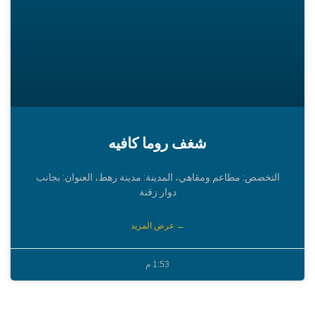
شغف روما كافيه
التخصص: مطاعم ومقاهي، المدينة: مدينة رهط، العنوان: بجانب
دوار زقنة
← عرض المزيد
1:53 م