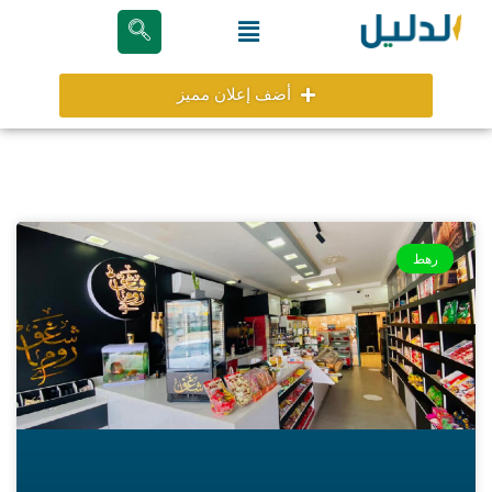
خطي
Menu
لى
لمحتوى
أضف إعلان مميز
رهط