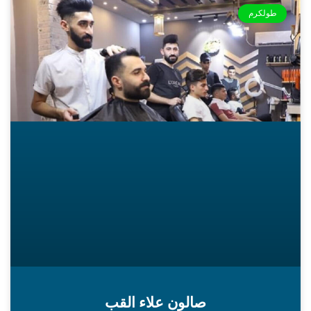
طولكرم
صالون علاء القب