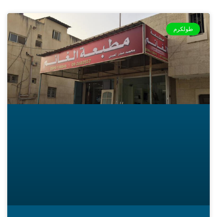
طولكرم