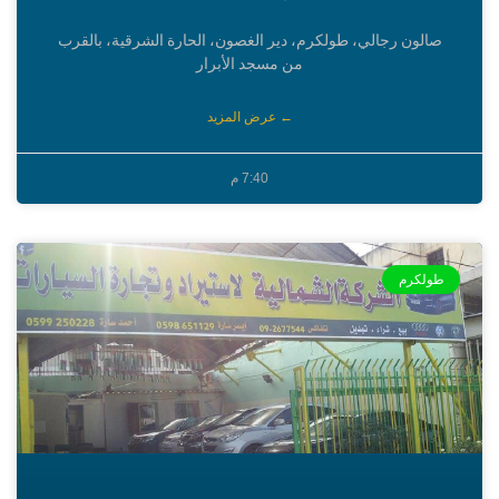
صالون رجالي، طولكرم، دير الغصون، الحارة الشرقية، بالقرب
من مسجد الأبرار
← عرض المزيد
7:40 م
طولكرم